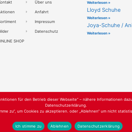
Kontakt
Über uns
Weiterlesen »
Lloyd Schuhe
Aktionen
Anfahrt
Weiterlesen »
Sortiment
Impressum
Joya-Schuhe / An
ilder
Datenschutz
Weiterlesen »
ONLINE SHOP
nktionen für den Betrieb dieser Webseite“ – nähere Informationen dazu
Datenschutzerklärung.
timme zu“, um Cookies zu akzeptieren. oder „Ablehnen“ um nicht statist
WEBGESTALTUNG
WWW.SABU-VE
Ich stimme zu
Ablehnen
Datenschutzerklärung
Barrierefreiheitserklärung