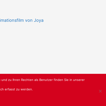
imationsfilm von Joya
 und zu Ihren Rechten als Benutzer finden Sie in unserer
isch erfasst zu werden.
RBUNDGRUPPE.DE
@ SABU GMBH