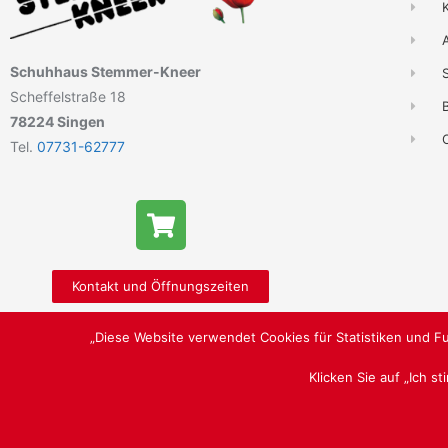
Schuhhaus Stemmer-Kneer
Scheffelstraße 18
B
78224 Singen
Tel.
07731-62777
Kontakt und Öffnungszeiten
„Diese Website verwendet Cookies für Statistiken und Fu
Klicken Sie auf „Ich s
LUST AUF SCHÖNE SCHUHE