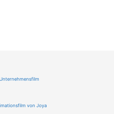
n
 Unternehmensfilm
imationsfilm von Joya