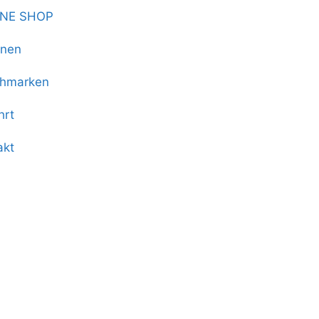
INE SHOP
onen
hmarken
hrt
akt