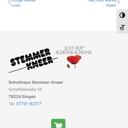
Lowa
Rieker
Umsch
Schri
Schuhhaus Stemmer-Kneer
Scheffelstraße 18
78224 Singen
Tel.
07731-62777