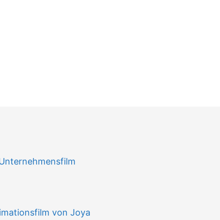
n
 Unternehmensfilm
imationsfilm von Joya